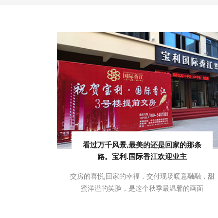
看过万千风景,最美的还是回家的那条
路。宝利.国际香江欢迎业主
交房的喜悦,回家的幸福，交付现场暖意融融，甜
蜜洋溢的笑脸，是这个秋季最温馨的画面