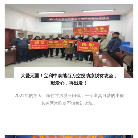
大爱无疆！宝利中泰继百万空投助凉脱贫攻坚，
献爱心，再出发！
2022年的冬天，家住甘洛县玉田镇，一个童真可爱的小孩
名叫阿木吃哈不慎掉进火坑，