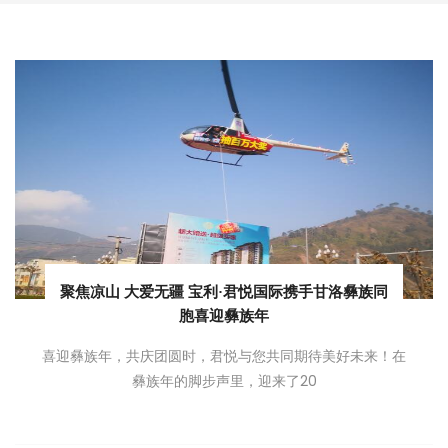
聚焦凉山 大爱无疆 宝利·君悦国际携手甘洛彝族同
胞喜迎彝族年
喜迎彝族年，共庆团圆时，君悦与您共同期待美好未来！在
彝族年的脚步声里，迎来了20